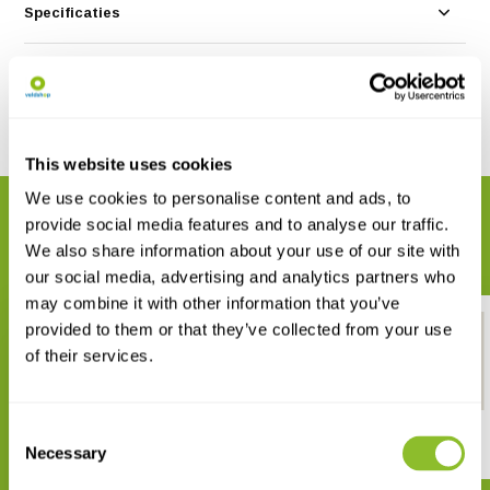
Specificaties
Reviews
Delen
This website uses cookies
We use cookies to personalise content and ads, to
GERELATEERDE PRODUCTEN
provide social media features and to analyse our traffic.
Maak uw bestelling compleet
We also share information about your use of our site with
our social media, advertising and analytics partners who
may combine it with other information that you’ve
provided to them or that they’ve collected from your use
of their services.
Consent
Herkenningskaart Bladeren
Bomenposter
Boom & Struik
Necessary
Selection
€ 12,95
€ 2,99