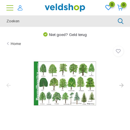
0
0
Niet goed? Geld terug
Home