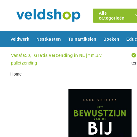
Alle
categorieën
Veldwerk
Nestkasten
Tuinartikelen
Boeken
Educ
Vanaf €50,-
Gratis verzending in NL
| * m.u.v.
palletzending
te
Home