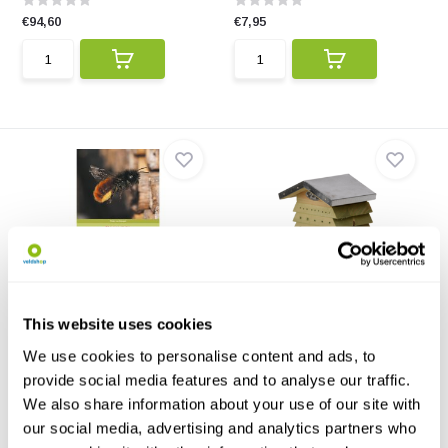
€94,60
€7,95
Basisgids Wilde Bijen
Bijenhuis hout
Basisgids Wilde brengt 133
Help de wilde bijen een handje
soorten wilde bijen b...
door uw tuin te v...
This website uses cookies
We use cookies to personalise content and ads, to
€28,95
€11,36
provide social media features and to analyse our traffic.
We also share information about your use of our site with
our social media, advertising and analytics partners who