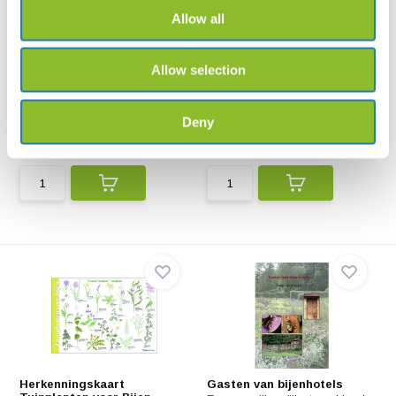
Allow all
Allow selection
Bricks 4 Bees Bijenblok
Single bijenhuis
Groot
Solitaire bijen zijn erg belangrijk
Het Bricks 4 Bees Bijenblok
bij de bestu...
Groot is een stijlvo...
Deny
€45,96
€7,75
Herkenningskaart
Gasten van bijenhotels