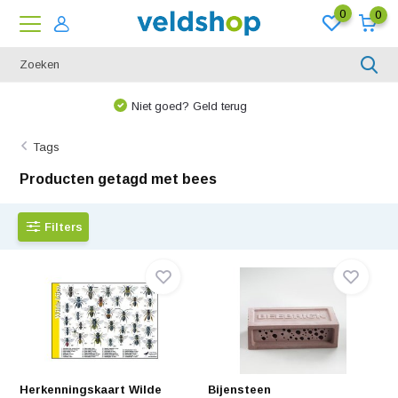
0
0
We denken graag met u mee!
Tags
Producten getagd met bees
Filters
Herkenningskaart Wilde
Bijensteen