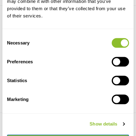
may combine it with other information that you’ve
provided to them or that they’ve collected from your use
of their services.
Consent
Necessary
Selection
Bij Blok Groot
Bricks 4 Bees Bijenblok
Medium
Dit Bij Blok Groot is een
Preferences
vrijstaand bijennest d...
Dit Bricks 4 Bees Bijenblok
Medium is een vrijst...
Statistics
€49,99
€24,26
Marketing
Show details