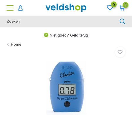
0
0
Niet goed? Geld terug
Home