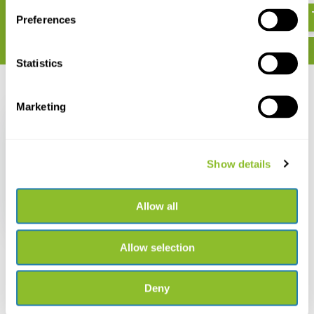
Preferences
Statistics
Recent bekeken
Marketing
Show details
HI701 Checker-
fotometer voor Vrij
Chloor LR
Allow all
€ 84,08
Allow selection
Deny