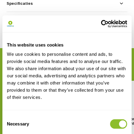
Specificaties
Reviews
Delen
This website uses cookies
We use cookies to personalise content and ads, to
GERELATEERDE PRODUCTEN
provide social media features and to analyse our traffic.
Maak uw bestelling compleet
We also share information about your use of our site with
our social media, advertising and analytics partners who
may combine it with other information that you’ve
provided to them or that they’ve collected from your use
of their services.
Consent
HI701-25 Reagentia voor Vrije
HI97711 Zakformaat fotometer
Chloor, 25 Testen
voor voor vrij/totaal ch
Necessary
Selection
€ 17,11
€ 433,45