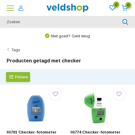
0
0
We denken graag met u mee!
Tags
Producten getagd met checker
Filters
HI701 Checker-fotometer
HI774 Checker-fotometer