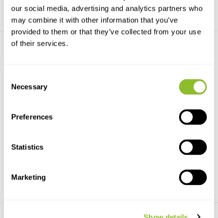
our social media, advertising and analytics partners who
may combine it with other information that you’ve
provided to them or that they’ve collected from your use
of their services.
Consent
Necessary
Selection
HI755 Checker-fotometer
HI782 Checker-fotometer
voor Alkalinitei...
voor Nitraat HR ...
Preferences
Deze zakformaat fotometer is
HI782 Checker-fotometer voor
speciaal ontworpen ...
Nitraat HR in Zeewa...
Statistics
€84,08
€84,08
Marketing
Show details