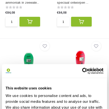
ammoniak in zeewate...
speciaal ontworpen ...
€84,08
€84,08
HI706 Checker-fotometer
HI753 Checker-fotometer
voor Fosfor HR
voor Chloride
HI706 Checker-fotometer voor
HI753 Checker-fotometer voor
This website uses cookies
Fosfor HR
Chloride - 0.1 ppm
We use cookies to personalise content and ads, to
€84,08
€84,08
provide social media features and to analyse our traffic.
We also share information about your use of our site with