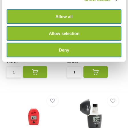
Allow all
Allow selection
HI98100 Zakformaat pHep
HI733 Checker-fotometer
Plus Tester
voor Ammonia HR
Voor zwembaden, spa’s en
HI733 Checker-fotometer voor
aquacultuur
Ammonia HR
Deny
€72,24
€84,08