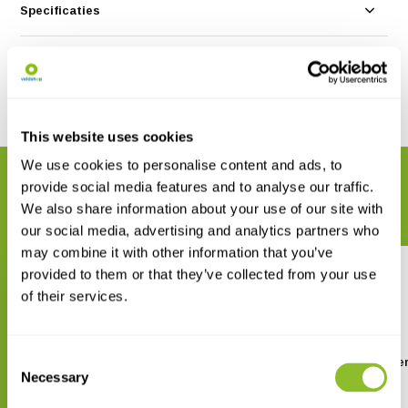
Specificaties
Reviews
Delen
This website uses cookies
We use cookies to personalise content and ads, to
GERELATEERDE PRODUCTEN
provide social media features and to analyse our traffic.
Maak uw bestelling compleet
We also share information about your use of our site with
our social media, advertising and analytics partners who
may combine it with other information that you’ve
provided to them or that they’ve collected from your use
of their services.
Consent
HI707-25 Reagentia voor Nitriet
HI708 Checker-fotometer
LR, 25 Testen
Nitriet HR
Necessary
Selection
€ 30,27
€ 84,08