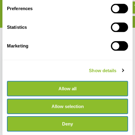
Preferences
Statistics
Recent bekeken
Marketing
Show details
HI707 Checker-
fotometer voor Nitriet
LR
Allow all
€ 84,08
Allow selection
Deny