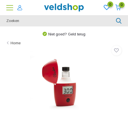
0
0
Niet goed? Geld terug
Home