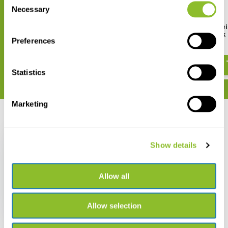
Necessary
Selection
HI9810382 Bluetooth pH-tester
HI7061L Reinigingsvloei
voor brood en deeg
Algemeen Gebruik
Preferences
€ 225,01
€ 24,87
Statistics
Marketing
Recent bekeken
Show details
Allow all
HI98100 Zakformaat
pHep Plus Tester
Allow selection
€ 72,24