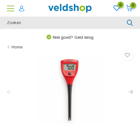
0
0
Niet goed? Geld terug
Home