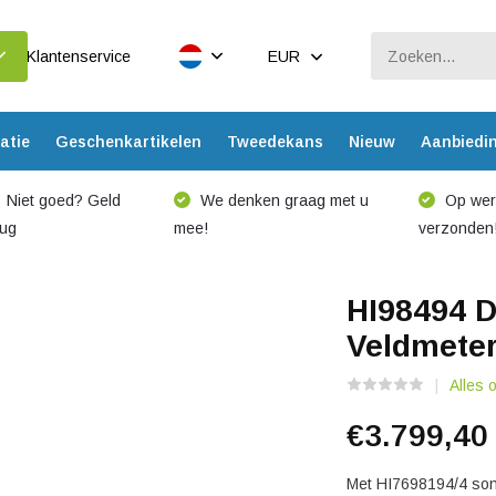
Klantenservice
EUR
atie
Geschenkartikelen
Tweedekans
Nieuw
Aanbiedi
Niet goed? Geld
We denken graag met u
Op werk
rug
mee!
verzonden
HI98494 D
Veldmete
Alles
€3.799,4
Met HI7698194/4 son