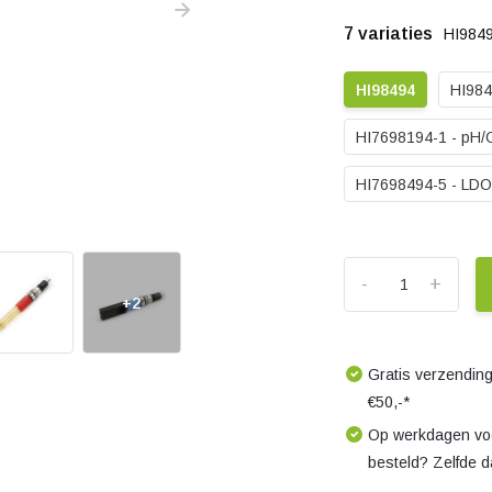
7 variaties
HI984
HI98494
HI984
HI7698194-1 - pH/
HI7698494-5 - LDO
-
+
+2
Gratis verzending
€50,-*
Op werkdagen voo
besteld? Zelfde 