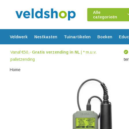
Alle
categorieën
Veldwerk
Nestkasten
Tuinartikelen
Boeken
Educ
Vanaf €50,-
Gratis verzending in NL
| * m.u.v.
palletzending
te
Home