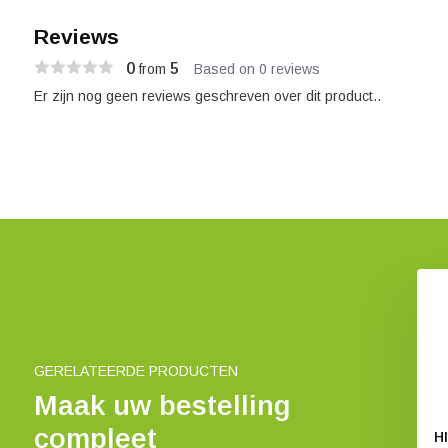
Reviews
0
5
from
Based on 0 reviews
Er zijn nog geen reviews geschreven over dit product..
L Zero Kalibratie
HI7031L
rstofoplossing
Geleidbaarheidsoplossing
1413 µS/cm
€ 30,79
€ 23,69
GERELATEERDE PRODUCTEN
Maak uw bestelling
compleet
H