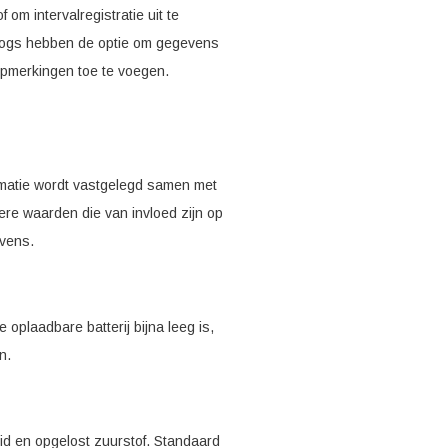
m intervalregistratie uit te
e logs hebben de optie om gegevens
opmerkingen toe te voegen.
formatie wordt vastgelegd samen met
ere waarden die van invloed zijn op
vens.
oplaadbare batterij bijna leeg is,
n.
eid en opgelost zuurstof. Standaard