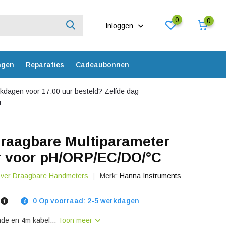
0
0
Inloggen
ngen
Reparaties
Cadeaubonnen
dagen voor 17:00 uur besteld? Zelfde dag
!
raagbare Multiparameter
r voor pH/ORP/EC/DO/°C
 over Draagbare Handmeters
Merk:
Hanna Instruments
0
0 Op voorraad: 2-5 werkdagen
de en 4m kabel...
Toon meer