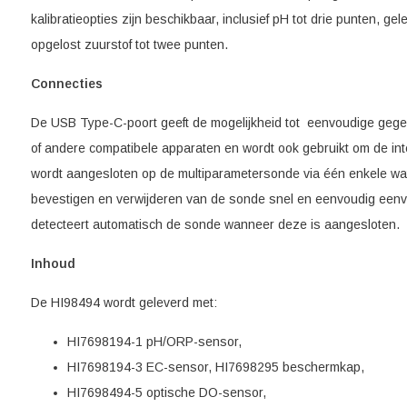
kalibratieopties zijn beschikbaar, inclusief pH tot drie punten, g
opgelost zuurstof tot twee punten.
Connecties
De USB Type-C-poort geeft de mogelijkheid tot eenvoudige gege
of andere compatibele apparaten en wordt ook gebruikt om de inte
wordt aangesloten op de multiparametersonde via één enkele wa
bevestigen en verwijderen van de sonde snel en eenvoudig eenv
detecteert automatisch de sonde wanneer deze is aangesloten.
Inhoud
De HI98494 wordt geleverd met:
HI7698194-1 pH/ORP-sensor,
HI7698194-3 EC-sensor, HI7698295 beschermkap,
HI7698494-5 optische DO-sensor,