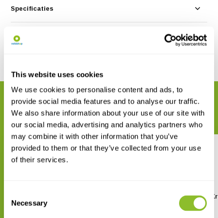
Specificaties
Reviews
Delen
This website uses cookies
We use cookies to personalise content and ads, to
GERELATEERDE PRODUCTEN
provide social media features and to analyse our traffic.
Maak uw bestelling compleet
We also share information about your use of our site with
our social media, advertising and analytics partners who
may combine it with other information that you’ve
provided to them or that they’ve collected from your use
of their services.
Consent
Stuarts' Field Guide to the
Guide to Birds of the K
Necessary
Larger Mammals of Africa
National Park
Selection