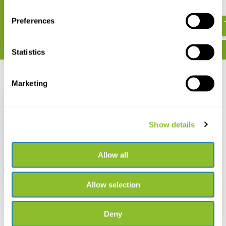
€ 146,36
€ 228,69
Preferences
Statistics
Recent bekeken
Marketing
Show details
HOBO Externe
Temperatuur/Relatieve
Allow all
Vochtigheid Sensor
Datalogger MX2302A
€ 397,92
Allow selection
Deny