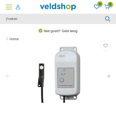
0
0
Niet goed? Geld terug
Home