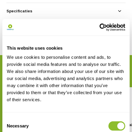
Specificaties
Reviews
Delen
This website uses cookies
We use cookies to personalise content and ads, to
provide social media features and to analyse our traffic.
GERELATEERDE PRODUCTEN
We also share information about your use of our site with
Maak uw bestelling compleet
our social media, advertising and analytics partners who
may combine it with other information that you’ve
provided to them or that they’ve collected from your use
of their services.
Consent
HOBO Solar Radiation Shield
HOBO Temperatuur Data
Necessary
Selection
RS3-B
MX2305