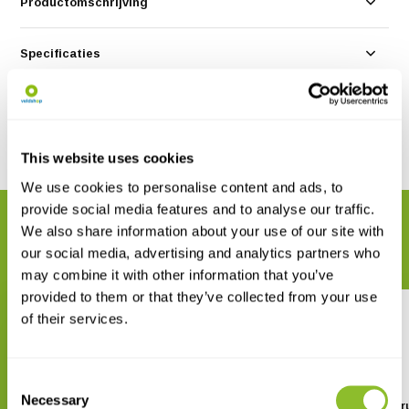
Productomschrijving
Specificaties
Reviews
Delen
This website uses cookies
We use cookies to personalise content and ads, to
provide social media features and to analyse our traffic.
GERELATEERDE PRODUCTEN
We also share information about your use of our site with
Maak uw bestelling compleet
our social media, advertising and analytics partners who
may combine it with other information that you’ve
provided to them or that they’ve collected from your use
of their services.
Consent
Necessary
Selection
Natuurgids Knoppen en Twijgen
Basisgids Bomen en str