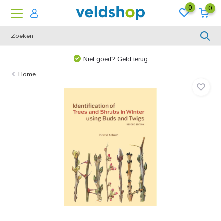
0
0
Niet goed? Geld terug
Home