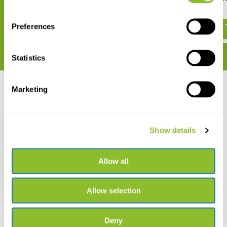
€ 9,90
€ 28,95
Preferences
Statistics
Marketing
Recent bekeken
Show details
Identification of Trees
Allow all
and Shrubs in Winter
Using Buds and Twigs
€ 60,41
Allow selection
Deny