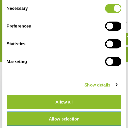
Consent
Necessary
Selection
Keverzeef
Doorzoeklaken en zak - 1
Preferences
€ 86,25
€ 24,83
Statistics
Marketing
Recent bekeken
Show details
Allow all
Keverzeef - klein
Allow selection
€ 60,11