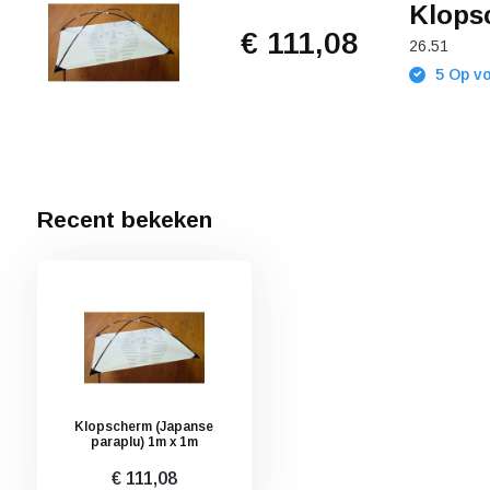
Klops
€ 111,08
26.51
5 Op vo
Recent bekeken
Klopscherm (Japanse
paraplu) 1m x 1m
€ 111,08