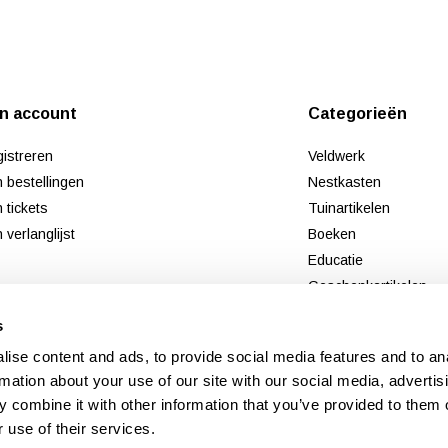
jn account
Categorieën
istreren
Veldwerk
n bestellingen
Nestkasten
n tickets
Tuinartikelen
n verlanglijst
Boeken
Educatie
Geschenkartikelen
Tweedekans
s
Nieuw
ise content and ads, to provide social media features and to an
rmation about your use of our site with our social media, advertis
 combine it with other information that you’ve provided to them o
 use of their services.