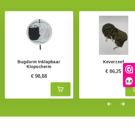
Bugdorm Inklapbaar
Keverzeef
Klopscherm
€ 86,25
€ 98,88
9,6