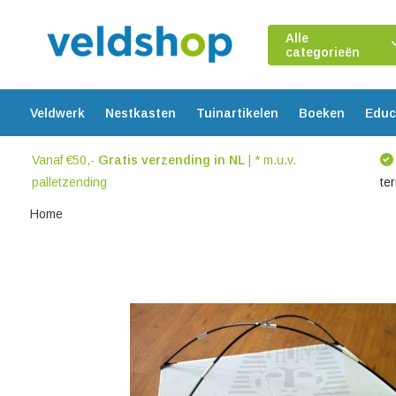
Alle
categorieën
Veldwerk
Nestkasten
Tuinartikelen
Boeken
Educ
Vanaf €50,-
Gratis verzending in NL
| * m.u.v.
palletzending
te
Home