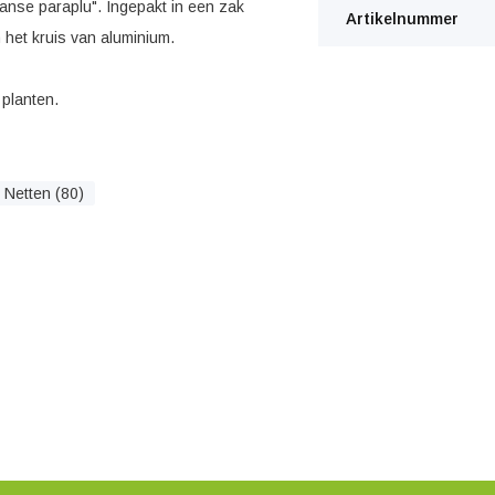
nse paraplu". Ingepakt in een zak
Artikelnummer
n het kruis van aluminium.
planten.
Netten (80)