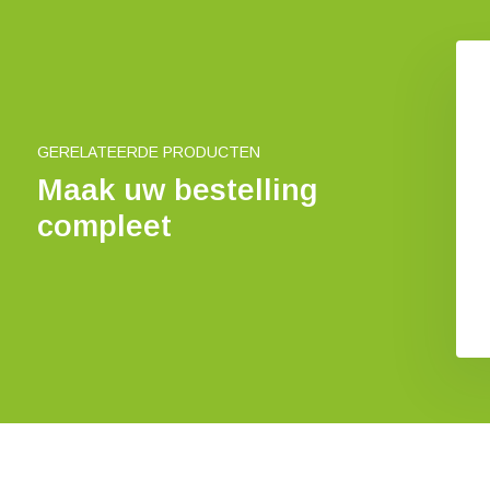
GERELATEERDE PRODUCTEN
Maak uw bestelling
compleet
erzeef - klein
Boombastnet
€ 60,11
€ 27,44