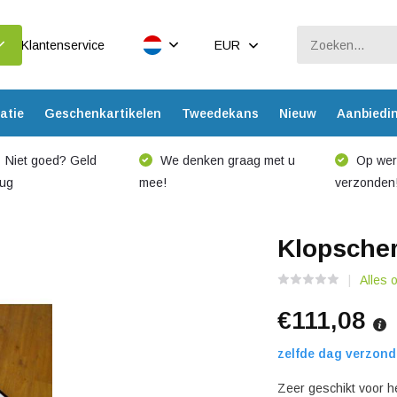
Klantenservice
EUR
atie
Geschenkartikelen
Tweedekans
Nieuw
Aanbiedi
Niet goed? Geld
We denken graag met u
Op werk
rug
mee!
verzonden
Klopsche
Alles 
€111,08
zelfde dag verzond
Zeer geschikt voor h