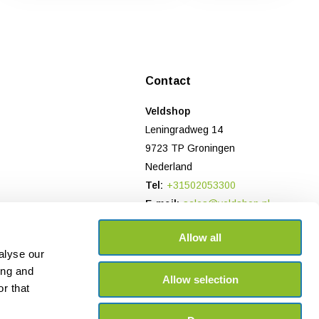
Contact
Veldshop
Leningradweg 14
9723 TP Groningen
Nederland
Tel:
+31502053300
E-mail:
sales@veldshop.nl
Bank: NL78 TRIO 0197906958
Allow all
KvK-nummer: 82830843
alyse our
BTW-nummer: NL862620466B01
ing and
Allow selection
r that