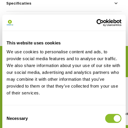
Specificaties
Reviews
Delen
This website uses cookies
We use cookies to personalise content and ads, to
GERELATEERDE PRODUCTEN
provide social media features and to analyse our traffic.
Maak uw bestelling compleet
We also share information about your use of our site with
our social media, advertising and analytics partners who
may combine it with other information that you’ve
provided to them or that they’ve collected from your use
of their services.
Consent
Kikkerland Paddenstoel
Huckleberry Kompa
gereedschap sleutelhanger
Necessary
Selection
€ 13,95
€ 9,50