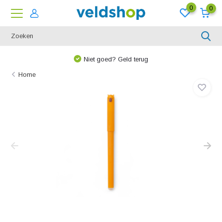
0
0
Niet goed? Geld terug
Home