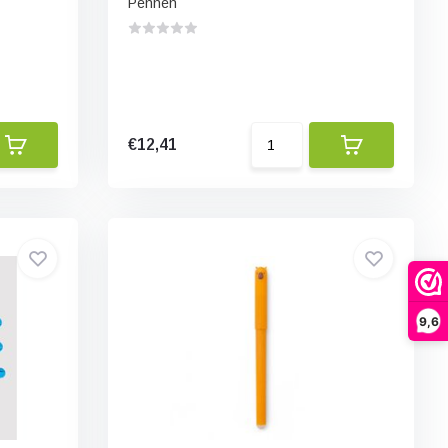
Pennen
€12,41
9,6