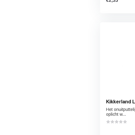
€2,33
Kikkerland 
Het onuitputtel
oplicht w...