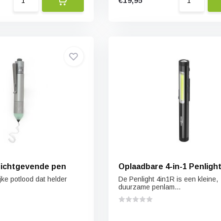
€19,95
Lichtgevende pen
Oplaadbare 4-in-1 Penligh
ijke potlood dat helder
De Penlight 4in1R is een kleine,
duurzame penlam...