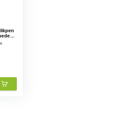
Klikpen
heden -
le