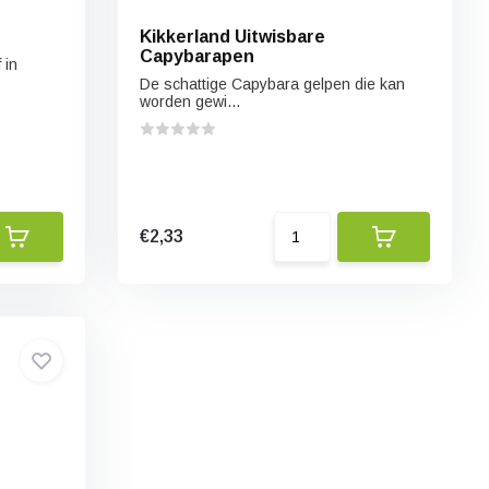
Kikkerland Uitwisbare
Capybarapen
 in
De schattige Capybara gelpen die kan
worden gewi...
€2,33