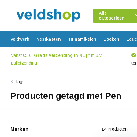
Alle
categorieën
Veldwerk
Nestkasten
Tuinartikelen
Boeken
Educ
Vanaf €50,-
Gratis verzending in NL
| * m.u.v.
palletzending
te
Tags
Producten getagd met Pen
Merken
14
Producten