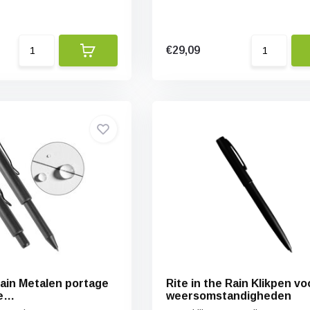
€29,09
Rain Metalen portage
Rite in the Rain Klikpen voo
e
weersomstandigheden
ndigheden