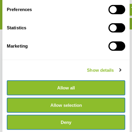
€ 229,-
€ 449,-
Preferences
Statistics
Recent bekeken
Marketing
Show details
Kowa Spotting Scope
Body TSN-66A
Allow all
Prominar
€ 2.119,-
Allow selection
Deny