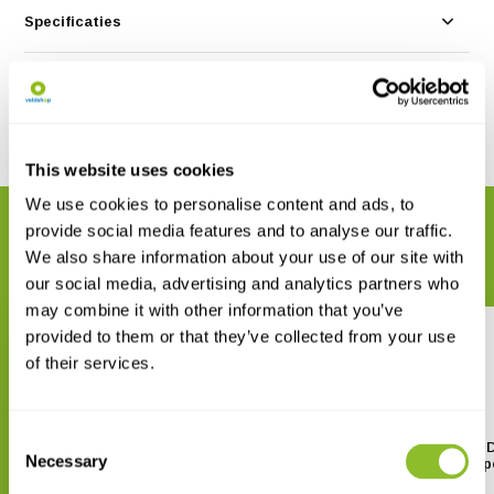
Specificaties
Reviews
Delen
This website uses cookies
We use cookies to personalise content and ads, to
GERELATEERDE PRODUCTEN
provide social media features and to analyse our traffic.
We also share information about your use of our site with
Maak uw bestelling compleet
our social media, advertising and analytics partners who
may combine it with other information that you’ve
provided to them or that they’ve collected from your use
of their services.
Consent
Kowa Neopreen Stay-On Tas C-
Vortex Diamondback HD
Necessary
66A-N voor TSN-66A
48x65 Spotting Scop
Selection