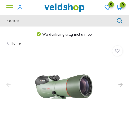
0
0
We denken graag met u mee!
Home