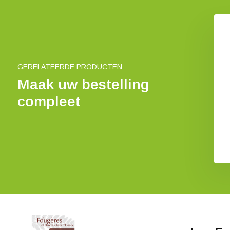
The Fern Guide
€ 13,88
GERELATEERDE PRODUCTEN
Maak uw bestelling
compleet
Schachtelhalme und
Bärlappe
€ 39,73