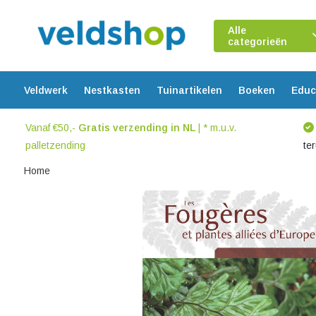
Alle
categorieën
Veldwerk
Nestkasten
Tuinartikelen
Boeken
Educ
Vanaf €50,-
Gratis verzending in NL
| * m.u.v.
palletzending
te
Home