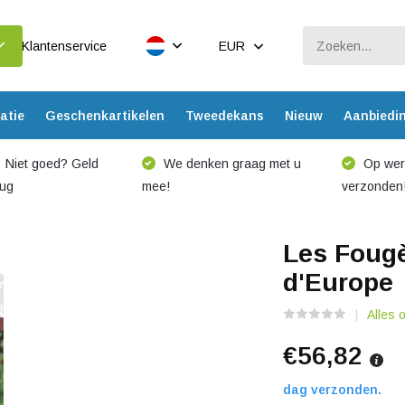
Klantenservice
EUR
atie
Geschenkartikelen
Tweedekans
Nieuw
Aanbiedi
Niet goed? Geld
We denken graag met u
Op werk
rug
mee!
verzonden
Les Fougè
d'Europe
Alles 
€56,82
dag verzonden.