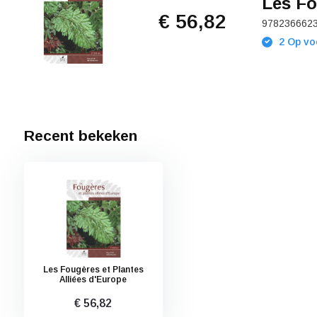
Les Fo
€ 56,82
978236662
2 Op vo
Recent bekeken
Les Fougères et Plantes
Alliées d'Europe
€ 56,82