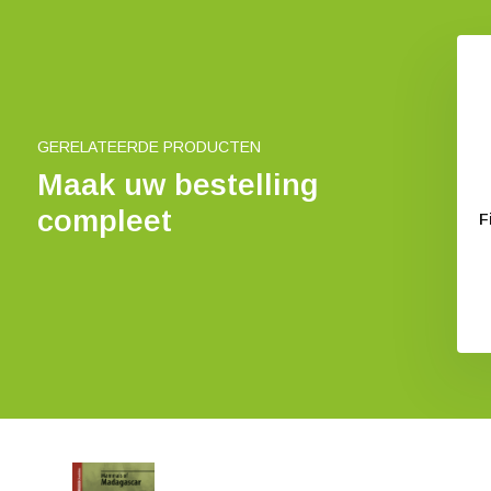
s of the Southern
Neotropical Primates
Cone
€ 25,54
€ 23,41
GERELATEERDE PRODUCTEN
Maak uw bestelling
compleet
F