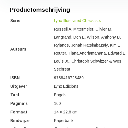
Productomschrijving
Serie
Lynx Illustrated Checklists
Russell A. Mittermeier, Olivier M.
Langrand, Don E. Wilson, Anthony B.
Rylands, Jonah Ratsimbazafy, Kim E.
Auteurs
Reuter, Tiana Andriamanana, Edward E.
Louis Jr., Christoph Schwitzer & Wes
Sechrest
ISBN
9788416728480
Uitgever
Lynx Edicions
Taal
Engels
Pagina’s
160
Formaat
14 × 22.8 cm
Bindwijze
Paperback