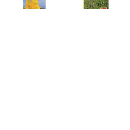
Field Guide to Coastal
Flora Germanica (2-Bände)
Wildflowers of Britain,
Alle Farn- und Blütenpflanzen
Ireland and Northwest
Deutschlands in Text und Bild
Europe
A richly illustrated guide to the
wildflowers and other flora of
coastal Britain, Ireland and
Northwest Europe.
€24,52
€247,58