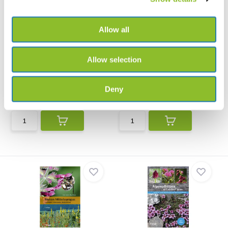
Allow all
Allow selection
Schmetterlinge der Alpen
Libellen der Alpen
Schmetterlinge der Alpen
Libellen der Alpen porträtiert mit
porträtiert mit schönen...
schönen Fotos...
Deny
€20,27
€20,27