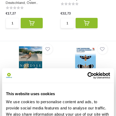
Deutschland, Österr...
€17,27
€32,73
Naturparadies Nordsee
Flight Identification of
European Passer...
Naturparadies Nordsee -
Faszinierende Erlebnisto...
A richly illustrated, state-of-the-
This website uses cookies
art field gui...
We use cookies to personalise content and ads, to
€14,95
€44,15
provide social media features and to analyse our traffic.
We also share information about your use of our site with