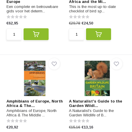
Europe
Africa and the Mi...
Een complete en betrouwbare
This is the most up-to-date
gids voor het determ...
checklist of bird sp...
€62,95
€29,78
€24,50
Amphibians of Europe, North
A Naturalist's Guide to the
Africa & The...
Garden Wildl...
Amphibians of Europe, North
A Naturalist's Guide to the
Africa & The Middle ...
Garden Wildlife of B...
€20,92
€15,16
€13,16