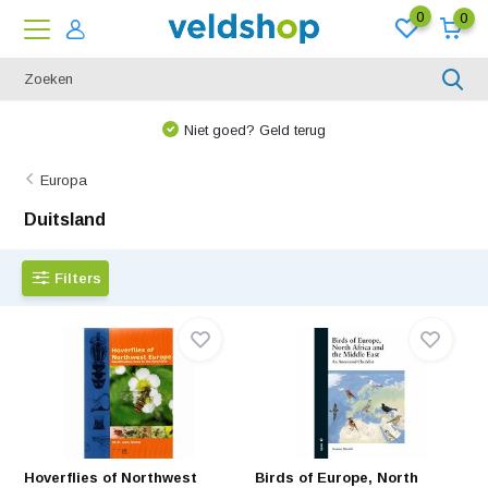
0
0
We denken graag met u mee!
Europa
Duitsland
Filters
Hoverflies of Northwest
Birds of Europe, North