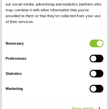
our social media, advertising and analytics partners who
may combine it with other information that you’ve
provided to them or that they’ve collected from your use
of their services.
Consent
Necessary
Selection
Die Pilze Deutschlands
Die Meeresschnecken und -
muscheln Deutsc...
Die Pilze Deutschlands -
Preferences
Beschreibung - Vorkomme...
Die Meeresschnecken und -
muscheln Deutschlands -...
Statistics
€34,95
€29,95
Marketing
Show details