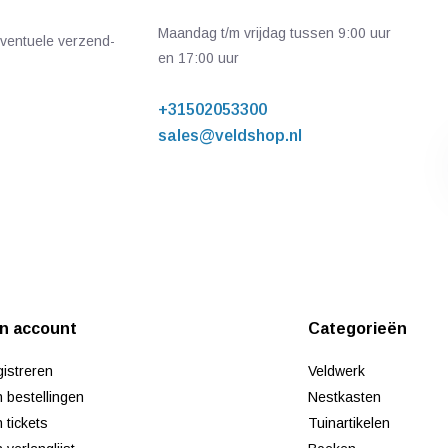
Maandag t/m vrijdag tussen 9:00 uur
 eventuele verzend-
en 17:00 uur
+31502053300
sales@veldshop.nl
jn account
Categorieën
istreren
Veldwerk
n bestellingen
Nestkasten
n tickets
Tuinartikelen