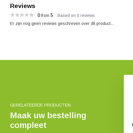
Reviews
0
5
from
Based on 0 reviews
Er zijn nog geen reviews geschreven over dit product..
Les Bryophytes de France -
Volume 2
€ 87,82
GERELATEERDE PRODUCTEN
Maak uw bestelling
compleet
 of the Northern
Forest