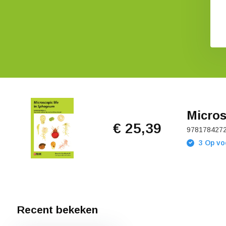
€ 17,15
Micros
€ 25,39
978178427
3 Op vo
Recent bekeken