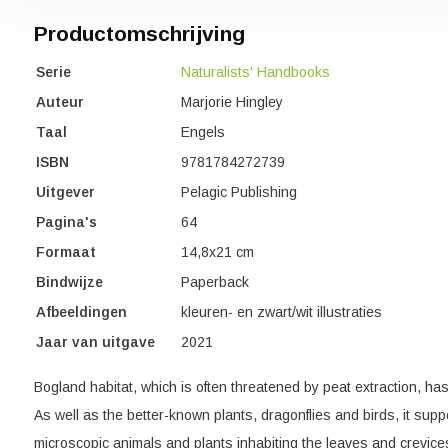
Productomschrijving
Serie
Naturalists' Handbooks
Auteur
Marjorie Hingley
Taal
Engels
ISBN
9781784272739
Uitgever
Pelagic Publishing
Pagina's
64
Formaat
14,8x21 cm
Bindwijze
Paperback
Afbeeldingen
kleuren- en zwart/wit illustraties
Jaar van uitgave
2021
Bogland habitat, which is often threatened by peat extraction, ha
As well as the better-known plants, dragonflies and birds, it sup
microscopic animals and plants inhabiting the leaves and crevic