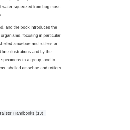
 of water squeezed from bog moss
s.
ed, and the book introduces the
c organisms, focusing in particular
shelled amoebae and rotifers or
line illustrations and by the
te specimens to a group, and to
ms, shelled amoebae and rotifers,
ralists' Handbooks (13)