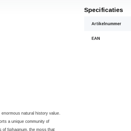
Specificaties
Artikelnummer
EAN
s enormous natural history value.
ports a unique community of
es of Sphagnum, the moss that