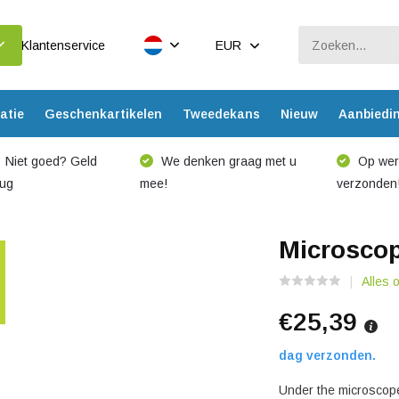
Klantenservice
EUR
atie
Geschenkartikelen
Tweedekans
Nieuw
Aanbiedi
Niet goed? Geld
We denken graag met u
Op werk
rug
mee!
verzonden
Microscop
Alles 
€25,39
dag verzonden.
Under the microscope