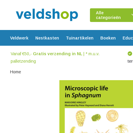
Alle
categorieën
Veldwerk
Nestkasten
Tuinartikelen
Boeken
Educ
Vanaf €50,-
Gratis verzending in NL
| * m.u.v.
palletzending
te
Home