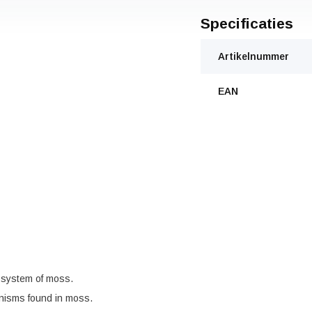
Specificaties
Artikelnummer
EAN
osystem of moss.
anisms found in moss.