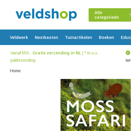
Alle
categorieën
Veldwerk
Nestkasten
Tuinartikelen
Boeken
Educ
Vanaf €50,-
Gratis verzending in NL
| * m.u.v.
palletzending
te
Home