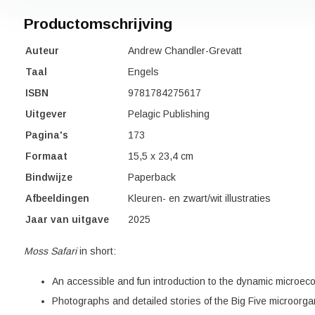
Productomschrijving
Auteur
Andrew Chandler-Grevatt
Taal
Engels
ISBN
9781784275617
Uitgever
Pelagic Publishing
Pagina's
173
Formaat
15,5 x 23,4 cm
Bindwijze
Paperback
Afbeeldingen
Kleuren- en zwart/wit illustraties
Jaar van uitgave
2025
Moss Safari
in short:
An accessible and fun introduction to the dynamic microec
Photographs and detailed stories of the Big Five microorg