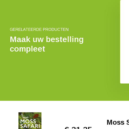
agnum Mosses
Mosses of the Northern
Forest
€ 87,83
€ 17,15
GERELATEERDE PRODUCTEN
Maak uw bestelling
compleet
Moss S