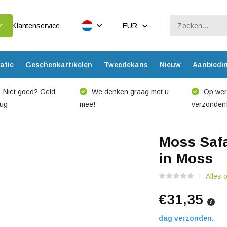
Klantenservice
EUR
atie
Geschenkartikelen
Tweedekans
Nieuw
Aanbiedi
Niet goed? Geld
We denken graag met u
Op werk
rug
mee!
verzonden
Moss Safar
in Moss
Alles 
€31,35
dag verzonden.