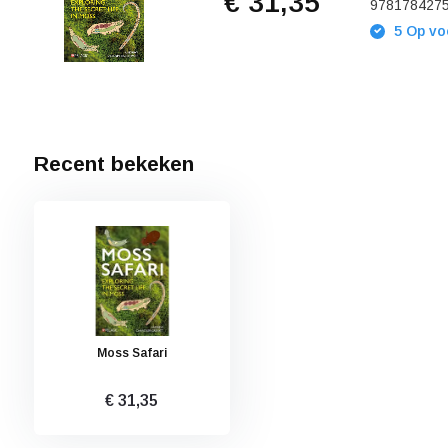
€ 31,35
978178427
5 Op vo
Recent bekeken
Moss Safari
€ 31,35