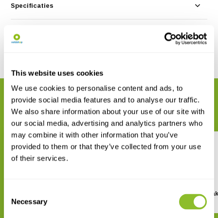
Specificaties
Reviews
Delen
This website uses cookies
We use cookies to personalise content and ads, to
GERELATEERDE PRODUCTEN
provide social media features and to analyse our traffic.
Maak uw bestelling compleet
We also share information about your use of our site with
our social media, advertising and analytics partners who
may combine it with other information that you’ve
provided to them or that they’ve collected from your use
of their services.
Consent
Meetband UniGrip
Telescopische Baa
Necessary
Selection
€ 85,09
€ 54,43