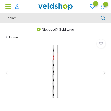
0
0
Niet goed? Geld terug
Home