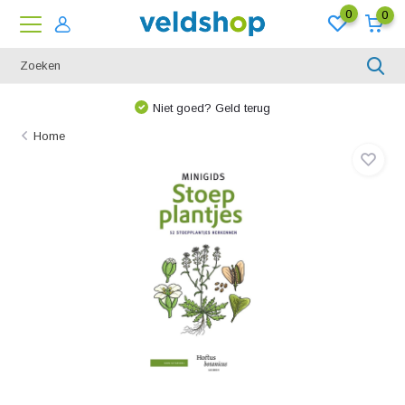
0
0
Niet goed? Geld terug
Home