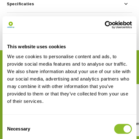
Specificaties
Reviews
Delen
This website uses cookies
We use cookies to personalise content and ads, to
GERELATEERDE PRODUCTEN
provide social media features and to analyse our traffic.
Maak uw bestelling compleet
We also share information about your use of our site with
our social media, advertising and analytics partners who
may combine it with other information that you’ve
provided to them or that they’ve collected from your use
of their services.
Consent
Zakgids Stoepplanten
Stoepplantjesalbu
Necessary
Selection
€ 20,95
€ 26,95