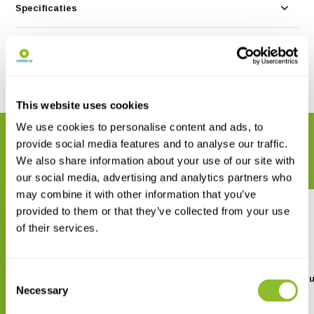
Specificaties
Reviews
Delen
This website uses cookies
We use cookies to personalise content and ads, to
GERELATEERDE PRODUCTEN
provide social media features and to analyse our traffic.
Maak uw bestelling compleet
We also share information about your use of our site with
our social media, advertising and analytics partners who
may combine it with other information that you’ve
provided to them or that they’ve collected from your use
of their services.
Consent
Nestkast koolmees zwart koper
Nestkast koolmees bit
dak
Necessary
Selection
€ 21,62
€ 14,41