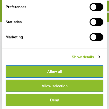
Preferences
Statistics
Recent bekeken
Marketing
Show details
Nestkast Koolmees
silhouet
Allow all
€ 13,18
Allow selection
Deny