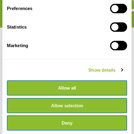
Preferences
Statistics
Recent bekeken
Marketing
Show details
Nestkast koolmees
zwart koper
Allow all
€ 21,62
Allow selection
Deny