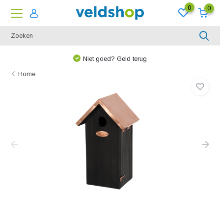
0
0
We denken graag met u mee!
Home