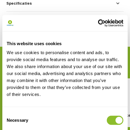
Specificaties
Reviews
Delen
This website uses cookies
We use cookies to personalise content and ads, to
GERELATEERDE PRODUCTEN
provide social media features and to analyse our traffic.
Maak uw bestelling compleet
We also share information about your use of our site with
our social media, advertising and analytics partners who
may combine it with other information that you’ve
provided to them or that they’ve collected from your use
of their services.
Consent
Nestkast pimpelmees zwart
Nestkast Koolmees zink
koper
Necessary
Selection
€ 11,65
€ 13,26
€ 16,86
€ 20,86