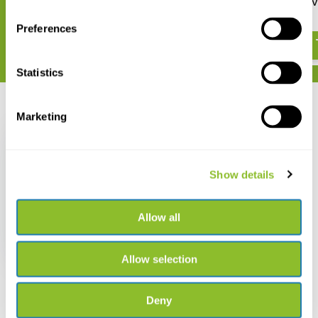
Nymphalidae part IV
Nymphalidae part V
€ 36,62
€ 36,62
Preferences
Statistics
Recent bekeken
Marketing
Show details
Guide to the
Butterflies of the
Allow all
Palearctic Region -
Nymphalidae part VI
€ 36,62
Allow selection
Deny