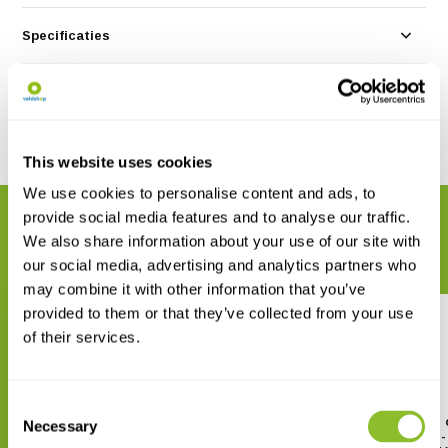
Specificaties
Reviews
Delen
This website uses cookies
We use cookies to personalise content and ads, to
provide social media features and to analyse our traffic.
GERELATEERDE PRODUCTEN
We also share information about your use of our site with
Maak uw bestelling compleet
our social media, advertising and analytics partners who
may combine it with other information that you’ve
provided to them or that they’ve collected from your use
of their services.
Consent
Guide to the Butterflies of the
Guide to the Butterflies 
Necessary
Selection
Palearctic Region -
Palearctic Region -