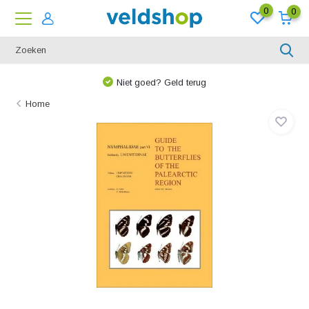
0
0
Niet goed? Geld terug
Home