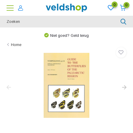
0
0
Niet goed? Geld terug
Home