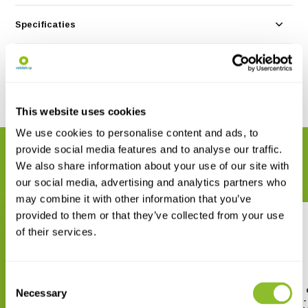
Specificaties
Reviews
Delen
This website uses cookies
We use cookies to personalise content and ads, to
provide social media features and to analyse our traffic.
GERELATEERDE PRODUCTEN
We also share information about your use of our site with
Maak uw bestelling compleet
our social media, advertising and analytics partners who
may combine it with other information that you’ve
provided to them or that they’ve collected from your use
of their services.
Consent
Guide to the Butterflies of the
Guide to the Butterflies 
Necessary
Selection
Palearctic Region -
Palearctic Region -