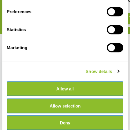
Nymphalidae part II
Nymphalidae part I
€ 36,62
€ 36,62
Preferences
Statistics
Recent bekeken
Marketing
Show details
Guide to the
Butterflies of the
Allow all
Palearctic Region -
Nymphalidae part III
€ 36,62
Allow selection
Deny