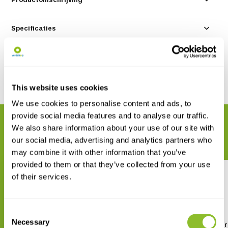
Specificaties
Reviews
Delen
This website uses cookies
We use cookies to personalise content and ads, to
provide social media features and to analyse our traffic.
GERELATEERDE PRODUCTEN
We also share information about your use of our site with
Maak uw bestelling compleet
our social media, advertising and analytics partners who
may combine it with other information that you’ve
provided to them or that they’ve collected from your use
of their services.
Consent
Necessary
Selection
TCM-3 Deep Water Tilt Current
MAT-1 Data Logger