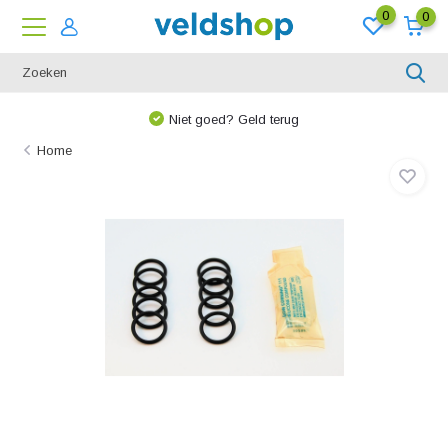
0
0
Niet goed? Geld terug
Home