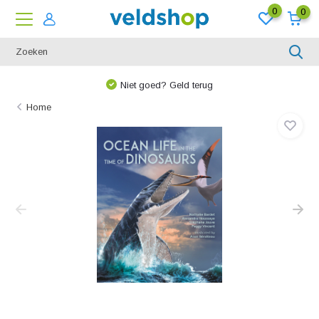
0
0
We denken graag met u mee!
Home