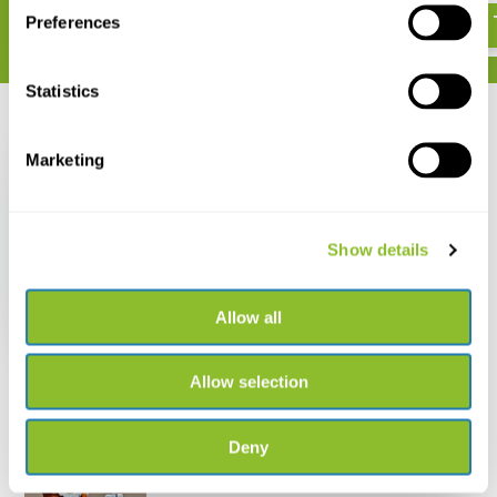
Preferences
Statistics
Recent bekeken
Marketing
Show details
Ocean Life in the Time
of Dinosaurs
Allow all
€ 29,42
Allow selection
Deny
Live chat