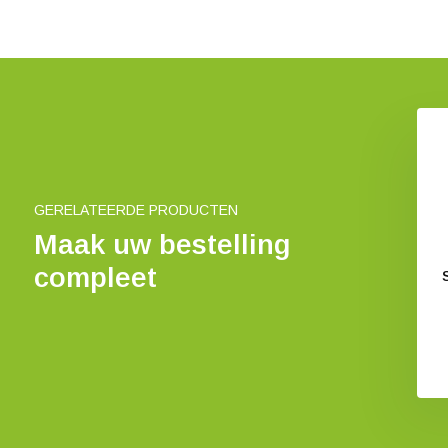
melpot PP 75 ml
Verzamelpot Blauw 125ml
€ 0,56
€ 0,56
GERELATEERDE PRODUCTEN
Maak uw bestelling
compleet