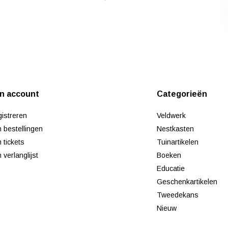
jn account
Categorieën
istreren
Veldwerk
n bestellingen
Nestkasten
n tickets
Tuinartikelen
n verlanglijst
Boeken
Educatie
Geschenkartikelen
Tweedekans
Nieuw