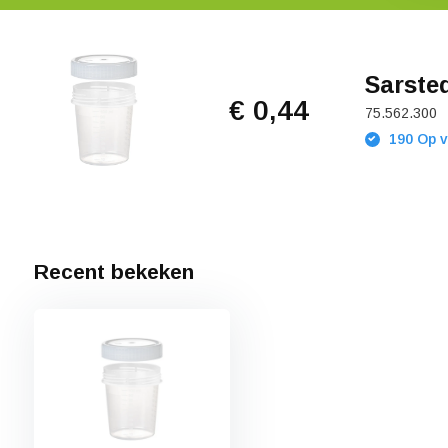
Sarsted
€ 0,44
75.562.300
190 Op v
Recent bekeken