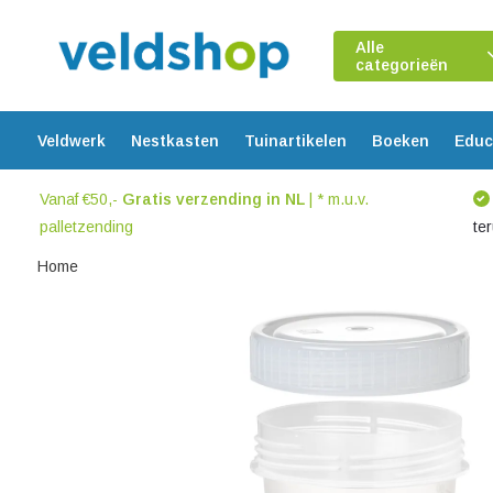
Alle
categorieën
Veldwerk
Nestkasten
Tuinartikelen
Boeken
Educ
Vanaf €50,-
Gratis verzending in NL
| * m.u.v.
palletzending
te
Home