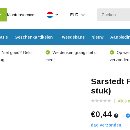
Klantenservice
EUR
atie
Geschenkartikelen
Tweedekans
Nieuw
Aanbiedi
Niet goed? Geld
We denken graag met u
Op werk
rug
mee!
verzonden
Sarstedt 
stuk)
Alles 
€0,44
dag verzonden.