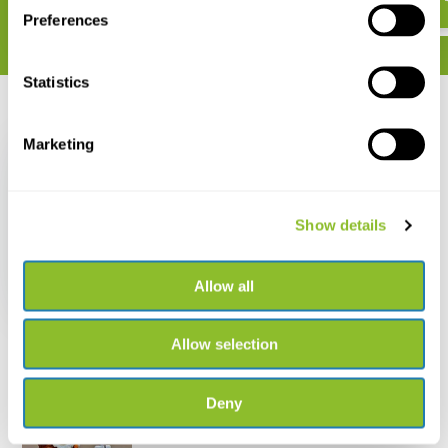
Preferences
Statistics
Recent bekeken
Marketing
Show details
Snakes of the
Kurdistan region of
Iraq
Allow all
€ 49,80
Allow selection
Deny
Live chat