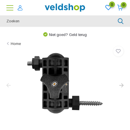
0
0
Niet goed? Geld terug
Home