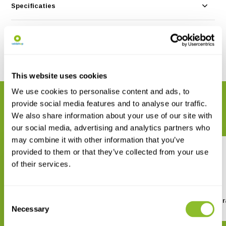
Specificaties
Reviews
Delen
This website uses cookies
We use cookies to personalise content and ads, to
GERELATEERDE PRODUCTEN
provide social media features and to analyse our traffic.
Maak uw bestelling compleet
We also share information about your use of our site with
our social media, advertising and analytics partners who
may combine it with other information that you’ve
provided to them or that they’ve collected from your use
of their services.
Consent
Spypoint Flex E-36 Cameraval
Spypoint Flex-M Camer
Necessary
Selection
€ 189,90
€ 129,90
€ 199,90