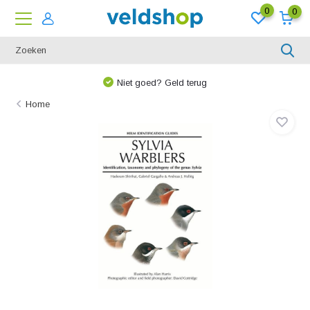
0
0
Niet goed? Geld terug
Home