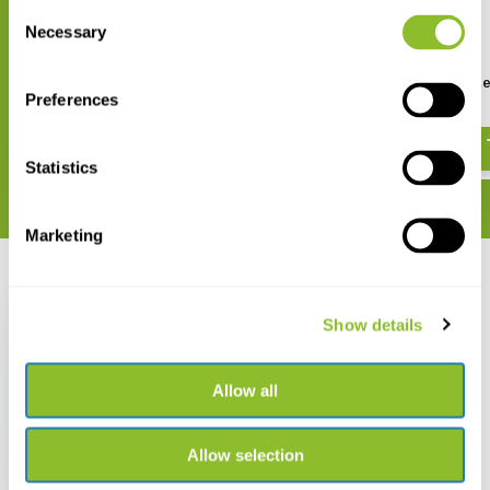
Consent
Necessary
Selection
Bricks 4 Bees Bijenpot Groot
Bricks 4 Bees Bijenst
Preferences
€ 43,41
€ 25,53
Statistics
Marketing
Recent bekeken
Show details
Allow all
Bijenpot
Allow selection
€ 83,-