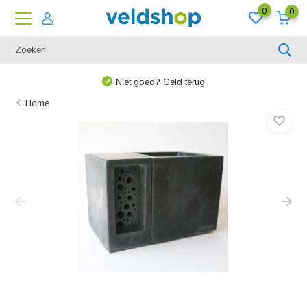
0
0
Niet goed? Geld terug
Home