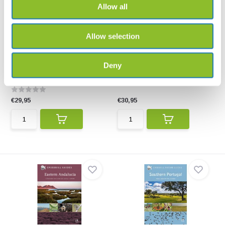
Allow all
Allow selection
Crossbill Natuurgids
Crossbill Guide Dordogne
Weerribben-Wieden
Crossbill Guide Dordogne -
Deny
Deze complete natuurgids
France
(Nederlandstalig) over ...
€29,95
€30,95