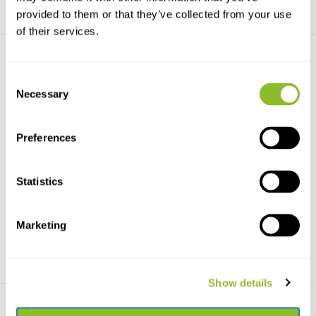
provided to them or that they’ve collected from your use
of their services.
Consent
Necessary
Selection
Preferences
Crossbill Guide Provence
Crossbill Guide Western
Andalucia
De Crossbill Guide Provence is
dé reisgids bij u...
Dit deel beschrijft de provincies
ten westen van...
Statistics
€30,95
€30,95
Marketing
Show details