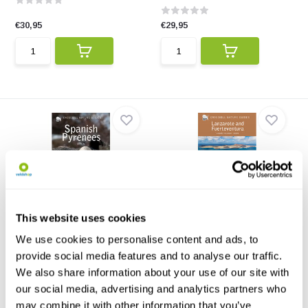
€30,95
€29,95
Crossbill Guide Spanish
Crossbill Guide Lanzarote
This website uses cookies
Pyrenees
and Fuertevent...
Ontdek bergen en droge,
De meest complete natuurgids
We use cookies to personalise content and ads, to
woestijnachtige gebieden...
voor de Canarische ...
provide social media features and to analyse our traffic.
€29,95
€27,95
We also share information about your use of our site with
our social media, advertising and analytics partners who
may combine it with other information that you’ve