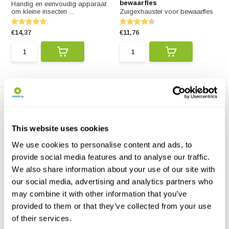
bewaarfles
Handig en eenvoudig apparaat
om kleine insecten ...
Zuigexhauster voor bewaarfles
€14,37
€11,76
This website uses cookies
We use cookies to personalise content and ads, to
provide social media features and to analyse our traffic.
Pocket Zuigexhauster
We also share information about your use of our site with
Handig apparaat om kleine
our social media, advertising and analytics partners who
insecten mee te vangen...
may combine it with other information that you’ve
€13,07
provided to them or that they’ve collected from your use
of their services.