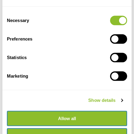
Consent
Necessary
Selection
Preferences
Statistics
Live chat
Chat met een van onze medewerkers
Marketing
*Alle prijzen zijn inclusief BTW en andere heffingen en exclusief
eventuele verzend- en servicekosten
Show details
+31502053300
Neem contact op
sales@veldshop.nl
Allow all