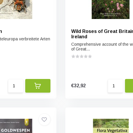
n
Wild Roses of Great Britai
Ireland
teleuropa verbreitete Arten
Comprehensive account of the w
of Great...
€32,92