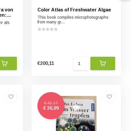
ra von
Color Atlas of Freshwater Algae
en:
This book compiles microphotographs
from many gr...
r als
€200,11
€ 42,17
€ 36,99