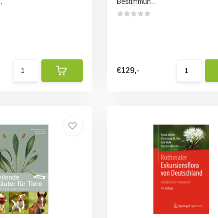
.
Bestimmun...
€129,-