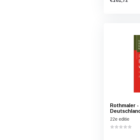
€161,72
Rothmaler -
Deutschland
Grundband
22e editie