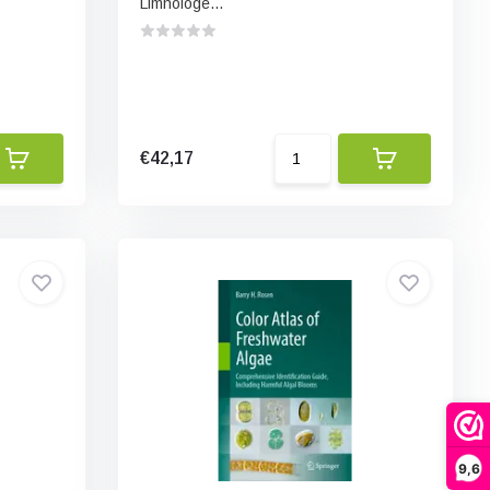
Limnologe...
€42,17
9,6