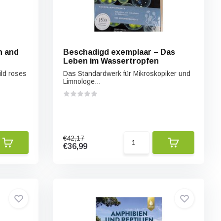
n and
Beschadigd exemplaar – Das
Leben im Wassertropfen
ild roses
Das Standardwerk für Mikroskopiker und
Limnologe...
€42,17
€36,99