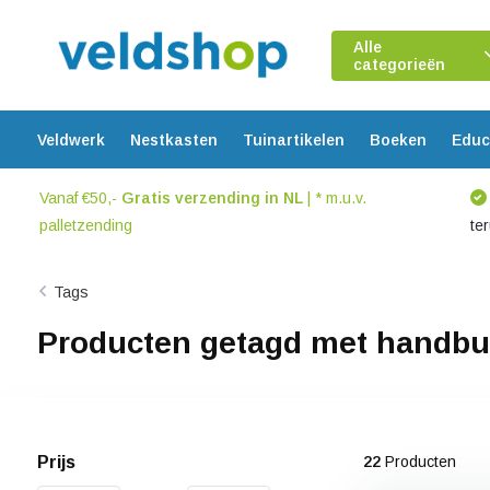
Alle
categorieën
Veldwerk
Nestkasten
Tuinartikelen
Boeken
Educ
Vanaf €50,-
Gratis verzending in NL
| * m.u.v.
palletzending
te
Tags
Producten getagd met handb
Prijs
22
Producten