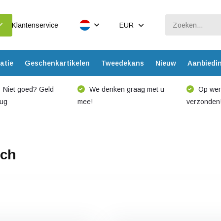
Klantenservice
EUR
atie
Geschenkartikelen
Tweedekans
Nieuw
Aanbiedi
Niet goed? Geld
We denken graag met u
Op werk
rug
mee!
verzonden
uch