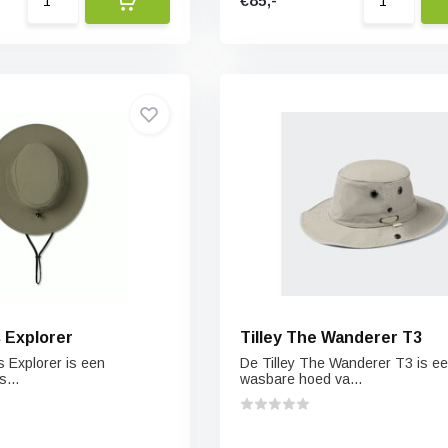
€85,-
s Explorer
Tilley The Wanderer T3
s Explorer is een
De Tilley The Wanderer T3 is e
s...
wasbare hoed va...