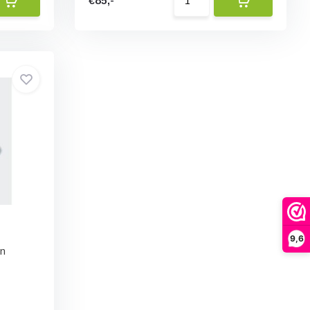
€85,-
9,6
en