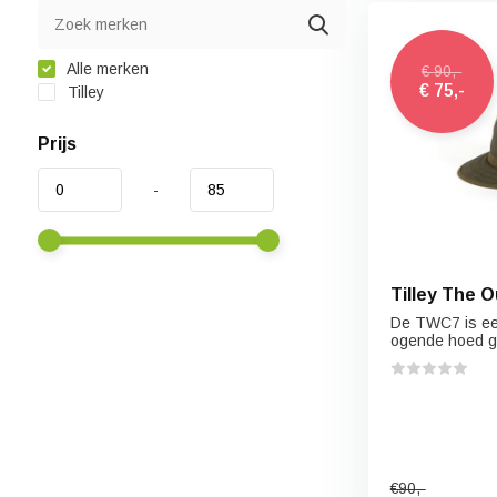
Alle merken
€ 90,-
€ 75,-
Tilley
Prijs
-
Tilley The 
De TWC7 is ee
ogende hoed g
€90,-