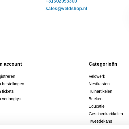
+31502053300
sales@veldshop.nl
jn account
Categorieën
istreren
Veldwerk
n bestellingen
Nestkasten
n tickets
Tuinartikelen
n verlanglijst
Boeken
Educatie
Geschenkartikelen
Tweedekans
Nieuw