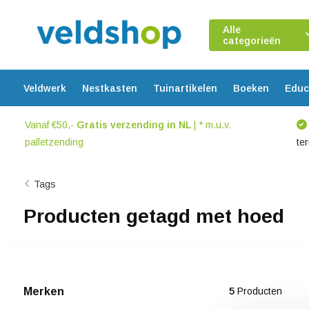
Alle
categorieën
Veldwerk
Nestkasten
Tuinartikelen
Boeken
Educ
Vanaf €50,-
Gratis verzending in NL
| * m.u.v.
palletzending
te
Tags
Producten getagd met hoed
Merken
5
Producten