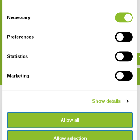
Consent
Necessary
Selection
Preferences
Tilley Dunes Explorer
Tilley The Wanderer 
€ 52,-
€ 85,-
Statistics
Marketing
Recent bekeken
Show details
Allow all
Allow selection
Tilley The Classic T3