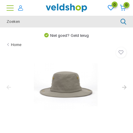
0
0
Niet goed? Geld terug
Home