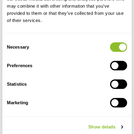
may combine it with other information that you’ve
provided to them or that they’ve collected from your use
of their services.
Consent
Pollinators in Crisis
Pollination
Necessary
Selection
Pollinators in Crisis is a book is
Pollination - The Enduring
about flowers...
Relationship between ...
Preferences
€37,21
€29,42
Statistics
Marketing
Show details