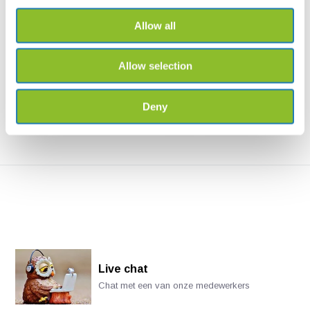
Allow all
Praxishandbuch
Hoverflies of Britain and
Nutzpflanzenbestäubung
Ireland
Wie man den Ertrag von
Hoverflies of Britain and Ireland
Nutzpflanzen durch die Fö...
is a beautiful...
Allow selection
€39,73
€29,42
Deny
Live chat
Chat met een van onze medewerkers