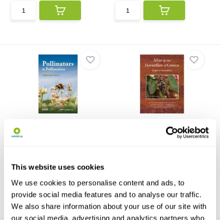
Pollinators & Pollination
Atlas of the Hoverflies of
Greece
Pollinators & Pollination offers a
comprehensive...
The Atlas of the Hoverflies of
Greece is the fir...
€31,73
€248,52
This website uses cookies
We use cookies to personalise content and ads, to
provide social media features and to analyse our traffic.
We also share information about your use of our site with
our social media, advertising and analytics partners who