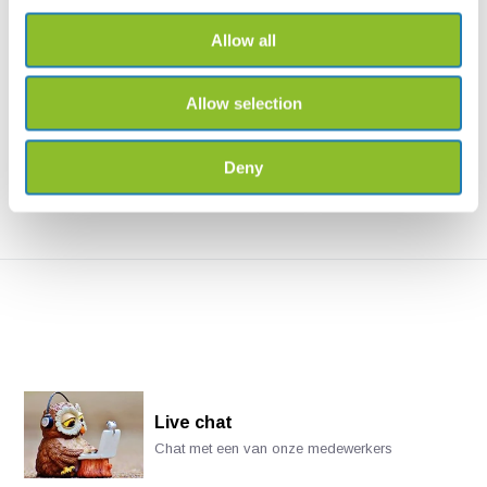
Allow all
De Zilvermeeuw
Gulls of North America
In De Zilvermeeuw vertelt Kees
This photographic field guide
Camphuysen over e...
provides a user-fr...
Allow selection
€21,99
€23,37
Deny
Live chat
Chat met een van onze medewerkers