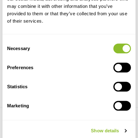
may combine it with other information that you’ve
provided to them or that they’ve collected from your use
of their services.
Consent
Gulls of Europe, Asia and
Gulls Simplified
Necessary
Selection
North America
Gulls Simplified is een handig
Gulls of Europe, Asia and North
naslagwerk voor d...
America
Preferences
€57,53
€24,52
Statistics
Marketing
Show details