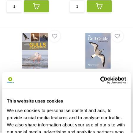
Gulls of Europe, North
The Gull Guide
Africa, and the M...
Gull identification can be
Gulls of Europe, North Africa,
challenging for even ...
and the Middle Ea...
€41,20
€39,24
This website uses cookies
We use cookies to personalise content and ads, to
provide social media features and to analyse our traffic.
We also share information about your use of our site with
our social media, advertising and analytics partners who