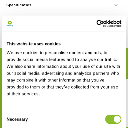
Specificaties
Reviews
Delen
This website uses cookies
We use cookies to personalise content and ads, to
GERELATEERDE PRODUCTEN
provide social media features and to analyse our traffic.
Maak uw bestelling compleet
We also share information about your use of our site with
our social media, advertising and analytics partners who
may combine it with other information that you’ve
provided to them or that they’ve collected from your use
of their services.
Consent
De Nederlandse Meeuwengids
Meeuwen
Necessary
Selection
€ 28,35
€ 34,90