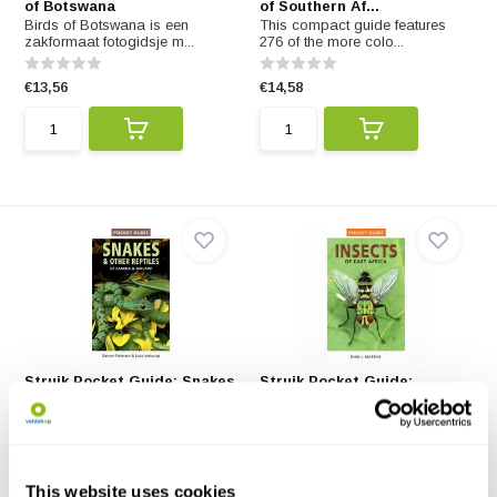
of Botswana
of Southern Af...
Birds of Botswana is een
This compact guide features
zakformaat fotogidsje m...
276 of the more colo...
€13,56
€14,58
Struik Pocket Guide: Snakes
Struik Pocket Guide:
& Other Rept...
Insects of East Afr...
This first accessible pocket
Pocketformaat insectengids
guide to the reptil...
voor Oost-Afrika. Met...
€14,58
€14,58
This website uses cookies