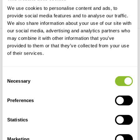
We use cookies to personalise content and ads, to
provide social media features and to analyse our traffic.
We also share information about your use of our site with
our social media, advertising and analytics partners who
may combine it with other information that you’ve
provided to them or that they’ve collected from your use
of their services.
Consent
Struik Pocket Guide: Trees
Necessary
Selection
of Zambia
This accessible and easy-to-
use introduction to ...
Preferences
€14,58
Statistics
Marketing