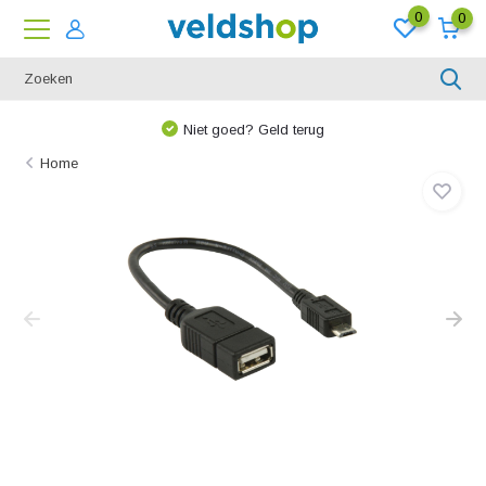
0
0
Niet goed? Geld terug
Home