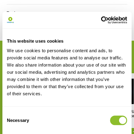
Reviews
Delen
This website uses cookies
We use cookies to personalise content and ads, to
GERELATEERDE PRODUCTEN
provide social media features and to analyse our traffic.
Maak uw bestelling compleet
We also share information about your use of our site with
our social media, advertising and analytics partners who
may combine it with other information that you’ve
provided to them or that they’ve collected from your use
of their services.
Pettersson M500 USB
Pettersson M500-384 
Consent
Ultrasound Microphone
Ultrasound Micropho
Necessary
Selection
€ 470,-
€ 470,-