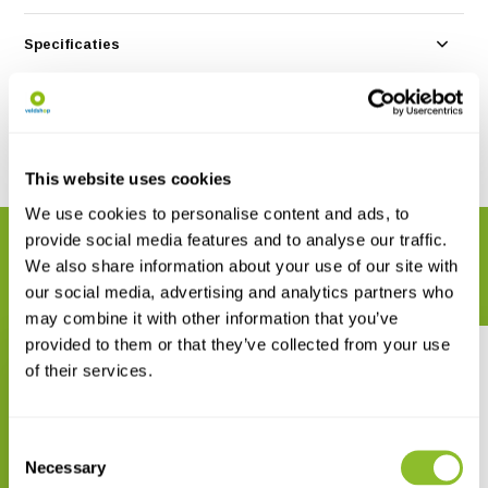
Specificaties
Reviews
Delen
This website uses cookies
We use cookies to personalise content and ads, to
provide social media features and to analyse our traffic.
GERELATEERDE PRODUCTEN
We also share information about your use of our site with
Maak uw bestelling compleet
our social media, advertising and analytics partners who
may combine it with other information that you’ve
provided to them or that they’ve collected from your use
of their services.
Consent
Crossbill Guide Cévennes and
Birds of Spain
Necessary
Selection
Grands Causses