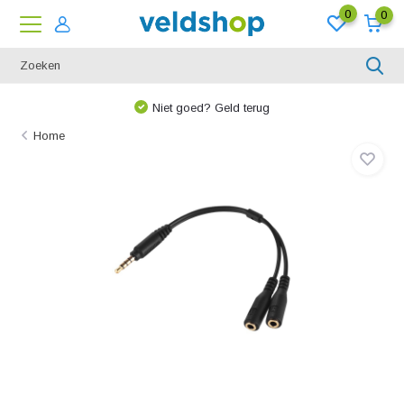
0
0
Niet goed? Geld terug
Home