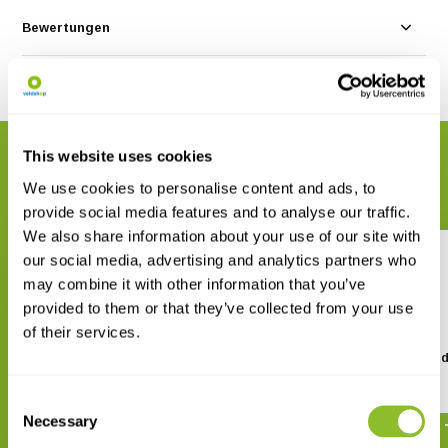
Bewertungen
Teilen
This website uses cookies
VERWANDTE PRODUKTE
Vervollständigen Sie Ihre Bestellung
We use cookies to personalise content and ads, to
provide social media features and to analyse our traffic.
We also share information about your use of our site with
our social media, advertising and analytics partners who
may combine it with other information that you’ve
provided to them or that they’ve collected from your use
of their services.
When Animals Dream
The Liars of Nature an
Nature of Liars
€ 24,52
Consent
€ 25,50
€ 29,42
Necessary
Selection