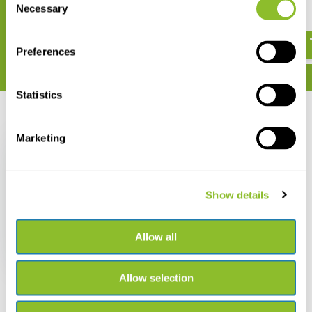
Insects of Peninsular Malaysia
Singapore
Necessary
Selection
- Volume 1
€ 28,50
€ 172,26
Preferences
Statistics
Zuletzt angesehen
Marketing
Show details
A Field Guide to the
Birds of Peninsular
Malaysia and
Allow all
Singapore
€ 94,43
€ 81,85
Allow selection