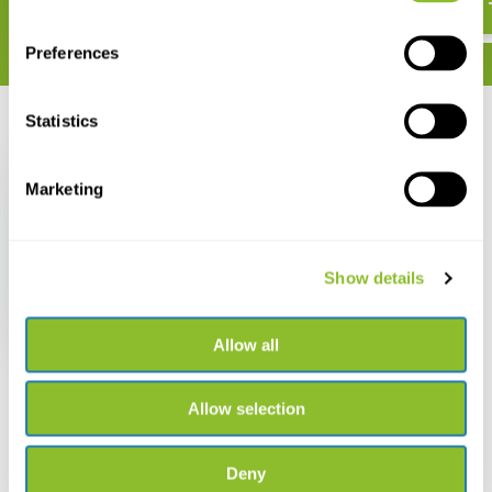
Preferences
Statistics
Zuletzt angesehen
Marketing
Amphibien und
Show details
Reptilien des
paraguayischen Chaco
€ 68,-
Allow all
Allow selection
Deny
Live chat