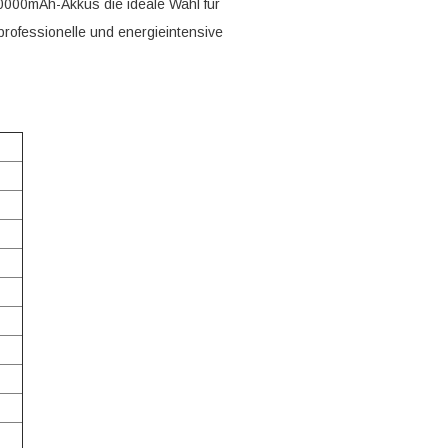
000mAh-Akkus die ideale Wahl für
 professionelle und energieintensive