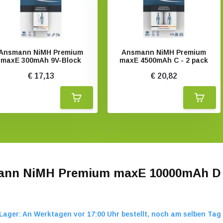
Ansmann NiMH Premium
Ansmann NiMH Premium
maxE 300mAh 9V-Block
maxE 4500mAh C - 2 pack
€ 17,13
€ 20,82
nn NiMH Premium maxE 10000mAh D 
Lager: An Werktagen vor 17:00 Uhr bestellt, noch am selben Tag