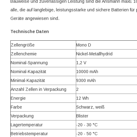
Bauweise und zuverlässigen Leistung sind die Ansmann maxE 10
alle, die auf langlebige, leistungsstarke und sichere Batterien für
Geräte angewiesen sind.
Technische Daten
Zellengröße
Mono D
Zellenchemie
Nickel-Metallhydrid
Nominal-Spannung
1,2 V
Nominal-Kapazität
10000 mAh
Minimal-Kapazität
9300 mAh
Anzahl Zellen in Verpackung
2
Energie
12 Wh
Farbe
Schwarz, weiß
Verpackung
Blister
Lagertemperatur
-20 - 30 °C
Betriebstemperatur
-20 - 50 °C