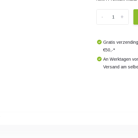
-
+
Gratis verzending
€50,-*
An Werktagen vor
Versand am selb
s