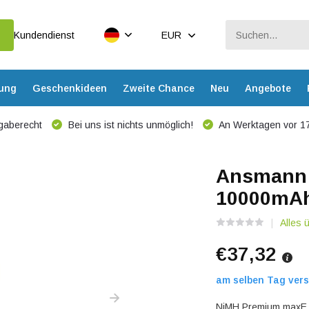
Kundendienst
EUR
dung
Geschenkideen
Zweite Chance
Neu
Angebote
gaberecht
Bei uns ist nichts unmöglich!
An Werktagen vor 17
Ansmann
10000mAh
Alles 
€37,32
am selben Tag vers
NiMH Premium maxE 